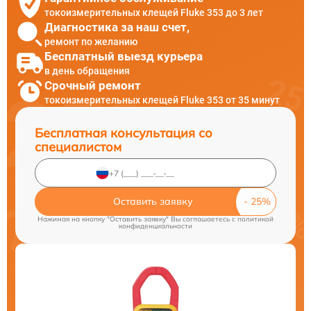
токоизмерительных клещей Fluke 353 до 3 лет
Диагностика за наш счет,
ремонт по желанию
Бесплатный выезд курьера
в день обращения
Срочный ремонт
токоизмерительных клещей Fluke 353 от 35 минут
Бесплатная консультация со
специалистом
Оставить заявку
Нажимая на кнопку "Оставить заявку" Вы соглашаетесь c
политикой
конфиденциальности