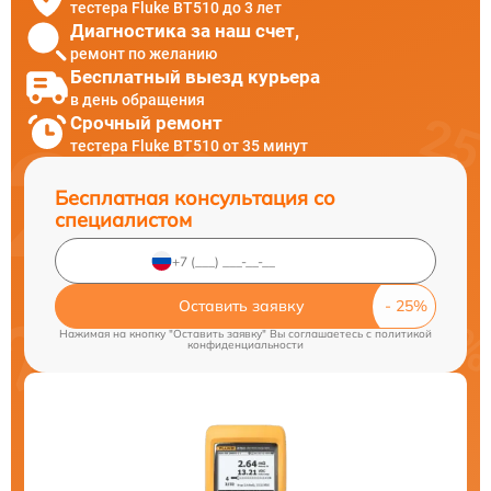
тестера Fluke BT510 до 3 лет
Диагностика за наш счет,
ремонт по желанию
Бесплатный выезд курьера
в день обращения
Срочный ремонт
тестера Fluke BT510 от 35 минут
Бесплатная консультация со
специалистом
Оставить заявку
Нажимая на кнопку "Оставить заявку" Вы соглашаетесь c
политикой
конфиденциальности