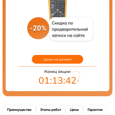
Скидка по
-20%
предварительной
записи на сайте
Цены на ремонт
Конец акции
01:13:41
Преимущества
Этапы работ
Цены
Гарантия
М