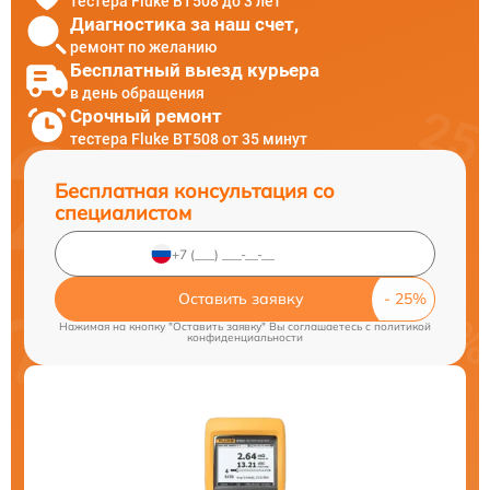
тестера Fluke BT508 до 3 лет
Диагностика за наш счет,
ремонт по желанию
Бесплатный выезд курьера
в день обращения
Срочный ремонт
тестера Fluke BT508 от 35 минут
Бесплатная консультация со
специалистом
Оставить заявку
Нажимая на кнопку "Оставить заявку" Вы соглашаетесь c
политикой
конфиденциальности