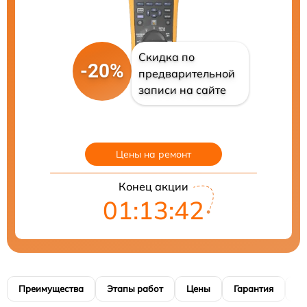
Скидка по
-20%
предварительной
записи на сайте
Цены на ремонт
Конец акции
01:13:41
Преимущества
Этапы работ
Цены
Гарантия
М