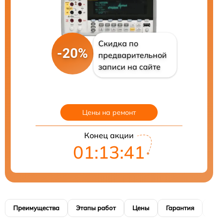
Скидка по
-20%
предварительной
записи на сайте
Цены на ремонт
Конец акции
01:13:40
Преимущества
Этапы работ
Цены
Гарантия
М