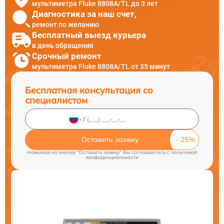
мультиметра Fluke 8808A/TL до 3 лет
Диагностика за наш счет,
ремонт по желанию
Бесплатный выезд курьера
в день обращения
Срочный ремонт
мультиметра Fluke 8808A/TL от 35 минут
Бесплатная консультация со
специалистом
Оставить заявку
Нажимая на кнопку "Оставить заявку" Вы соглашаетесь c
политикой
конфиденциальности