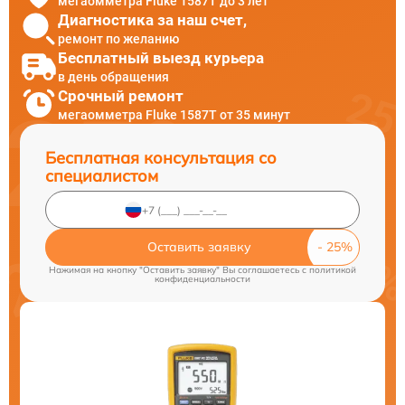
мегаомметра Fluke 1587T до 3 лет
Диагностика за наш счет,
ремонт по желанию
Бесплатный выезд курьера
в день обращения
Срочный ремонт
мегаомметра Fluke 1587T от 35 минут
Бесплатная консультация со
специалистом
Оставить заявку
Нажимая на кнопку "Оставить заявку" Вы соглашаетесь c
политикой
конфиденциальности