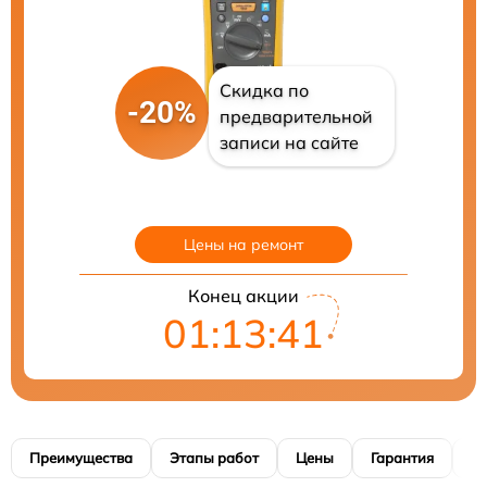
Скидка по
-20%
предварительной
записи на сайте
Цены на ремонт
Конец акции
01:13:40
Преимущества
Этапы работ
Цены
Гарантия
М