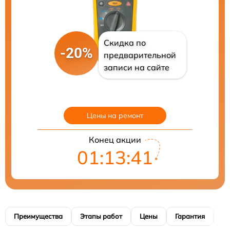
Скидка по
-20%
предварительной
записи на сайте
Цены на ремонт
Конец акции
01:13:40
Преимущества
Этапы работ
Цены
Гарантия
М