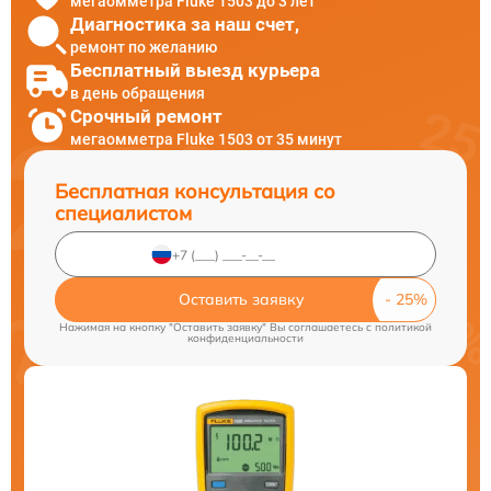
мегаомметра Fluke 1503 до 3 лет
Диагностика за наш счет,
ремонт по желанию
Бесплатный выезд курьера
в день обращения
Срочный ремонт
мегаомметра Fluke 1503 от 35 минут
Бесплатная консультация со
специалистом
Оставить заявку
Нажимая на кнопку "Оставить заявку" Вы соглашаетесь c
политикой
конфиденциальности