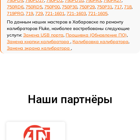
750PD5
,
750PD27
,
750PD2
,
750PD10
,
750PA3
,
750PA27
,
750RD6
,
750RD5
,
750P00
,
750P30
,
750P29
,
750P31
,
717
,
718
,
719PRO
,
719
,
729
,
721-1601
,
721-1603
,
721-1605
.
По данным наших мастеров в Хабаровске по ремонту
калибраторов Fluke, наиболее востребованы следующие
услуги:
Замена USB порта
,
Прошивка (Обновление ПО)
,
Замена кнопки калибратора
,
Калибровка калибратора
,
Замена экрана калибратора
,
Наши партнёры